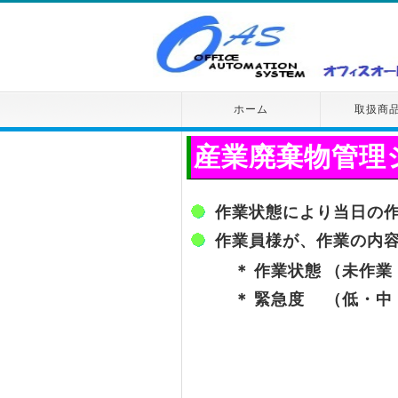
ホーム
取扱商
産業廃棄物管理
作業状態により当日の
作業員様が、作業の内
＊
作業状態
（未作業
＊
緊急度
（低・中